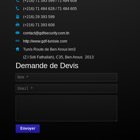
(+216) 71 393 599 / 71 484 608
(+216) 71 484 628 / 71 484 605
(+216) 29 393 599
(+216) 71 393 608
contact@gdfsecurity.com.tn
http://www.gdf-tunisie.com
Tunis Route de Ben Arous km3
(Z.I Sidi Fathallah), C35, Ben Arous
2013
Demande de Devis
Envoyer